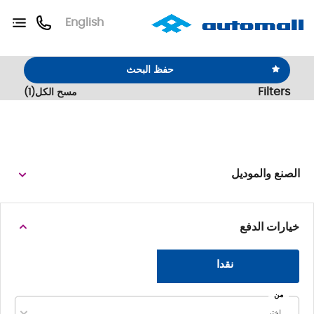
English
حفظ البحث
Filters
مسح الكل
(
1
)
الصنع والموديل
خيارات الدفع
نقدا
من
اختر