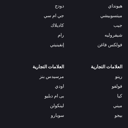
هيونداي
دودج
ميتسوبيشي
جي ام سي
جيب
كاديلاك
شيفروليه
رام
فولكس فاغن
إنفينيتي
العلامات التجارية
العلامات التجارية
رينو
مرسيدس بنز
فولفو
اودي
كيا
بى ام دبليو
ميني
لينكولن
بيجو
سوبارو