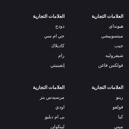
العلامات التجارية
العلامات التجارية
هيونداي
دودج
ميتسوبيشي
جي ام سي
جيب
كاديلاك
شيفروليه
رام
فولكس فاغن
إنفينيتي
العلامات التجارية
العلامات التجارية
رينو
مرسيدس بنز
فولفو
اودي
كيا
بى ام دبليو
ميني
لينكولن