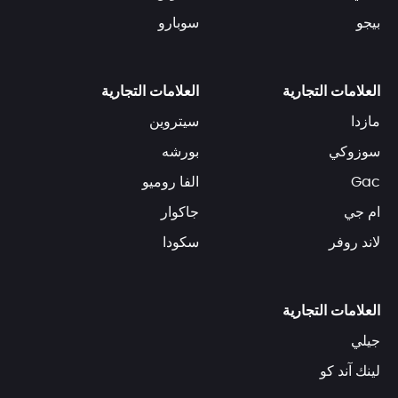
بيجو
سوبارو
العلامات التجارية
العلامات التجارية
مازدا
سيتروين
سوزوكي
بورشه
Gac
الفا روميو
ام جي
جاكوار
لاند روفر
سكودا
العلامات التجارية
جيلي
لينك آند كو